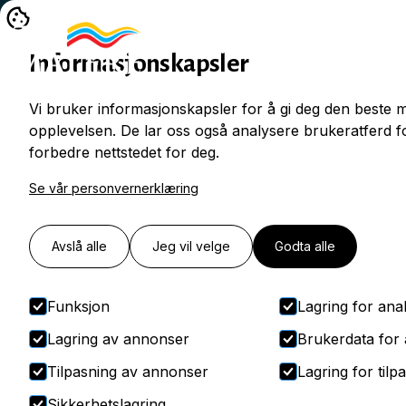
Hjem
Tjenester
Refera
Informasjonskapsler
Vi bruker informasjonskapsler for å gi deg den beste m
opplevelsen. De lar oss også analysere brukeratferd fo
forbedre nettstedet for deg.
Se vår personvernerklæring
Avslå alle
Jeg vil velge
Godta alle
Funksjon
Lagring for ana
Lagring av annonser
Brukerdata for
Tilpasning av annonser
Lagring for tilp
Sikkerhetslagring