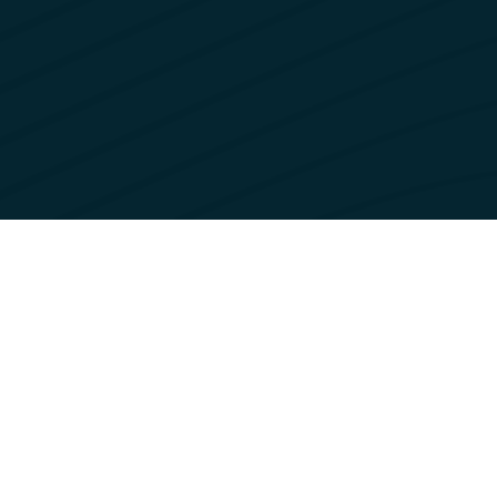
Totalrehabilitering av leilighet og stukkatur i In
stukkatur.”