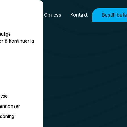
nser
Karriere
Om oss
Kontakt
Bestill bef
ulige
r å kontinuerlig
lyse
 annonser
aspning