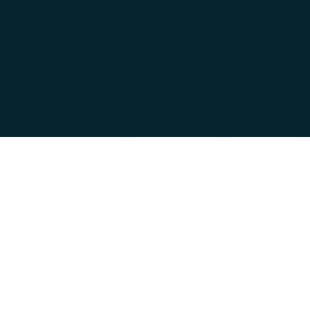
dustrigata på Frogner. – “To Malere leverte legging av duk og