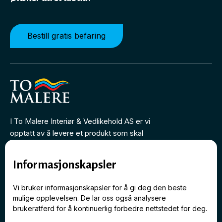
Bestill gratis befaring
I To Malere Interiør & Vedlikehold AS er vi
opptatt av å levere et produkt som skal
vare i mange år fremover.
firmapost@tomalere.no
Informasjonskapsler
(+47) 22 23 17 80
Vi bruker informasjonskapsler for å gi deg den beste
mulige opplevelsen. De lar oss også analysere
brukeratferd for å kontinuerlig forbedre nettstedet for deg.