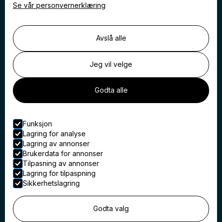
Se vår personvernerklæring
Avslå alle
Nyttige linker
Hjem
Tjenester
Jeg vil velge
Referanser
Karriere
Om oss
Godta alle
Aktuelt
Kontakt
Personvern
Funksjon
Våre tjenester
Lagring for analyse
Lagring av annonser
Totalrenovering og oppussing
Brukerdata for annonser
Borettslag og sameie
Tilpasning av annonser
Innvendig malerarbeid
Lagring for tilpaspning
Utvendig malerarbeid
Sikkerhetslagring
Verneverdige bygg
Godta valg